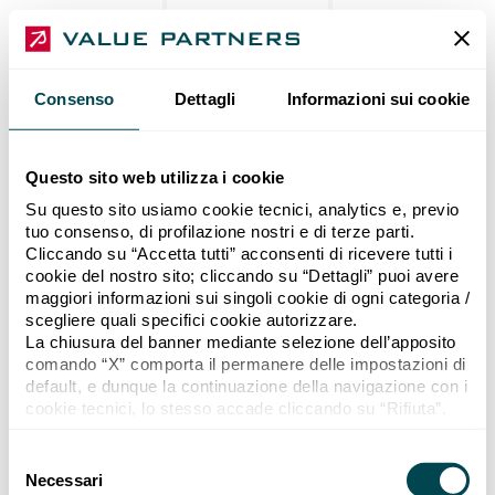
Consenso
Dettagli
Informazioni sui cookie
Questo sito web utilizza i cookie
Su questo sito usiamo cookie tecnici, analytics e, previo
tuo consenso, di profilazione nostri e di terze parti.
Cliccando su “Accetta tutti” acconsenti di ricevere tutti i
cookie del nostro sito; cliccando su “Dettagli” puoi avere
maggiori informazioni sui singoli cookie di ogni categoria /
scegliere quali specifici cookie autorizzare.
La chiusura del banner mediante selezione dell’apposito
comando “X” comporta il permanere delle impostazioni di
default, e dunque la continuazione della navigazione con i
cookie tecnici, lo stesso accade cliccando su “Rifiuta”.
Se vuoi maggiori informazioni sul funzionamento dei
cookie attivi sul sito “
Cookie policy
”.
Selezione del consenso
Necessari