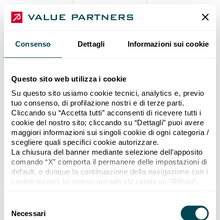
Consenso
Dettagli
Informazioni sui cookie
Questo sito web utilizza i cookie
Su questo sito usiamo cookie tecnici, analytics e, previo
tuo consenso, di profilazione nostri e di terze parti.
Cliccando su “Accetta tutti” acconsenti di ricevere tutti i
cookie del nostro sito; cliccando su “Dettagli” puoi avere
maggiori informazioni sui singoli cookie di ogni categoria /
scegliere quali specifici cookie autorizzare.
La chiusura del banner mediante selezione dell’apposito
comando “X” comporta il permanere delle impostazioni di
default, e dunque la continuazione della navigazione con i
cookie tecnici, lo stesso accade cliccando su “Rifiuta”.
Se vuoi maggiori informazioni sul funzionamento dei
cookie attivi sul sito “
Cookie policy
”.
Selezione del consenso
Necessari