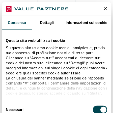
Consenso
Dettagli
Informazioni sui cookie
Questo sito web utilizza i cookie
Su questo sito usiamo cookie tecnici, analytics e, previo
tuo consenso, di profilazione nostri e di terze parti.
Cliccando su “Accetta tutti” acconsenti di ricevere tutti i
cookie del nostro sito; cliccando su “Dettagli” puoi avere
maggiori informazioni sui singoli cookie di ogni categoria /
scegliere quali specifici cookie autorizzare.
La chiusura del banner mediante selezione dell’apposito
comando “X” comporta il permanere delle impostazioni di
default, e dunque la continuazione della navigazione con i
cookie tecnici, lo stesso accade cliccando su “Rifiuta”.
Se vuoi maggiori informazioni sul funzionamento dei
cookie attivi sul sito “
Cookie policy
”.
Selezione del consenso
Necessari