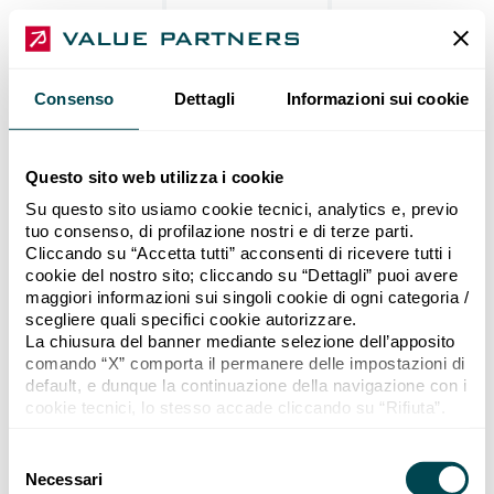
Consenso
Dettagli
Informazioni sui cookie
Questo sito web utilizza i cookie
Su questo sito usiamo cookie tecnici, analytics e, previo
tuo consenso, di profilazione nostri e di terze parti.
Cliccando su “Accetta tutti” acconsenti di ricevere tutti i
cookie del nostro sito; cliccando su “Dettagli” puoi avere
maggiori informazioni sui singoli cookie di ogni categoria /
scegliere quali specifici cookie autorizzare.
La chiusura del banner mediante selezione dell’apposito
comando “X” comporta il permanere delle impostazioni di
default, e dunque la continuazione della navigazione con i
cookie tecnici, lo stesso accade cliccando su “Rifiuta”.
Se vuoi maggiori informazioni sul funzionamento dei
cookie attivi sul sito “
Cookie policy
”.
Selezione del consenso
Necessari