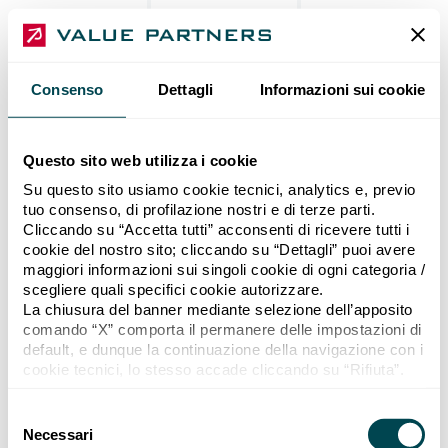
Consenso
Dettagli
Informazioni sui cookie
Questo sito web utilizza i cookie
Su questo sito usiamo cookie tecnici, analytics e, previo
tuo consenso, di profilazione nostri e di terze parti.
Cliccando su “Accetta tutti” acconsenti di ricevere tutti i
cookie del nostro sito; cliccando su “Dettagli” puoi avere
maggiori informazioni sui singoli cookie di ogni categoria /
scegliere quali specifici cookie autorizzare.
La chiusura del banner mediante selezione dell’apposito
comando “X” comporta il permanere delle impostazioni di
default, e dunque la continuazione della navigazione con i
cookie tecnici, lo stesso accade cliccando su “Rifiuta”.
Se vuoi maggiori informazioni sul funzionamento dei
cookie attivi sul sito “
Cookie policy
”.
Selezione del consenso
Necessari